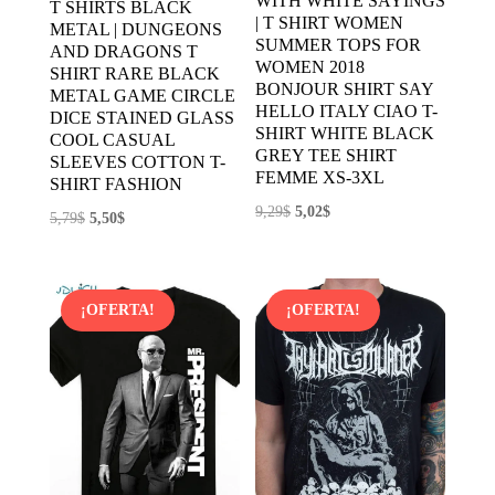
WITH WHITE SAYINGS
T SHIRTS BLACK
| T SHIRT WOMEN
METAL | DUNGEONS
SUMMER TOPS FOR
AND DRAGONS T
WOMEN 2018
SHIRT RARE BLACK
BONJOUR SHIRT SAY
METAL GAME CIRCLE
HELLO ITALY CIAO T-
DICE STAINED GLASS
SHIRT WHITE BLACK
COOL CASUAL
GREY TEE SHIRT
SLEEVES COTTON T-
FEMME XS-3XL
SHIRT FASHION
El
El
9,29
$
5,02
$
El
El
5,79
$
5,50
$
precio
precio
precio
precio
original
actual
original
actual
era:
es:
era:
es:
¡OFERTA!
¡OFERTA!
9,29$.
5,02$.
5,79$.
5,50$.