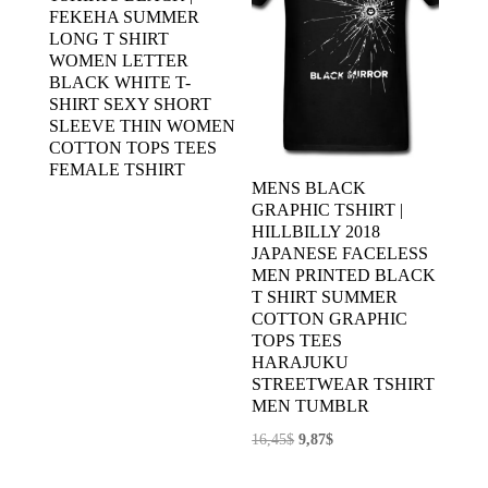
FEKEHA SUMMER
LONG T SHIRT
WOMEN LETTER
BLACK WHITE T-
SHIRT SEXY SHORT
SLEEVE THIN WOMEN
COTTON TOPS TEES
FEMALE TSHIRT
MENS BLACK
GRAPHIC TSHIRT |
HILLBILLY 2018
JAPANESE FACELESS
MEN PRINTED BLACK
T SHIRT SUMMER
COTTON GRAPHIC
TOPS TEES
HARAJUKU
STREETWEAR TSHIRT
MEN TUMBLR
El
El
16,45
$
9,87
$
precio
precio