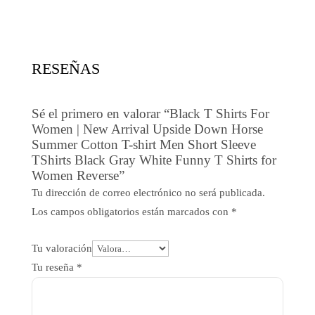
original
actual
era:
es:
16,45$.
9,87$.
RESEÑAS
Sé el primero en valorar “Black T Shirts For
Women | New Arrival Upside Down Horse
Summer Cotton T-shirt Men Short Sleeve
TShirts Black Gray White Funny T Shirts for
Women Reverse”
Tu dirección de correo electrónico no será publicada.
Los campos obligatorios están marcados con
*
Tu valoración
Tu reseña
*