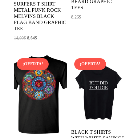
BEARD GRAPHIC
SURFERS T SHIRT
TEES
METAL PUNK ROCK
MELVINS BLACK
8,26
$
FLAG BAND GRAPHIC
TEE
El
El
14,90
$
8,64
$
precio
precio
original
actual
era:
es:
¡OFERTA!
¡OFERTA!
14,90$.
8,64$.
BLACK T SHIRTS