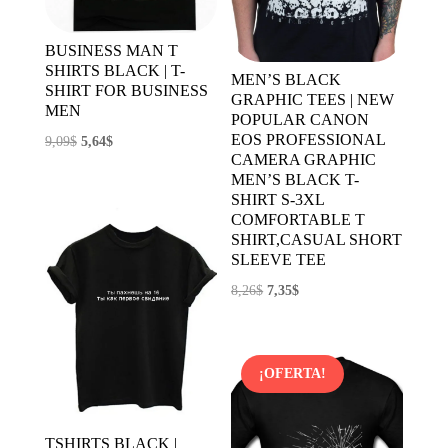
BUSINESS MAN T
SHIRTS BLACK | T-
MEN’S BLACK
SHIRT FOR BUSINESS
GRAPHIC TEES | NEW
MEN
POPULAR CANON
EOS PROFESSIONAL
El
El
9,09
$
5,64
$
CAMERA GRAPHIC
precio
precio
MEN’S BLACK T-
original
actual
SHIRT S-3XL
COMFORTABLE T
era:
es:
SHIRT,CASUAL SHORT
9,09$.
5,64$.
SLEEVE TEE
El
El
8,26
$
7,35
$
precio
precio
original
actual
era:
es:
¡OFERTA!
8,26$.
7,35$.
TSHIRTS BLACK |