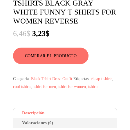
TSHIRTS BLACK GRAY
WHITE FUNNY T SHIRTS FOR
WOMEN REVERSE
El
El
6,46
$
3,23
$
precio
precio
original
actual
COMPRAR EL PRODUCTO
era:
es:
6,46$.
3,23$.
Categoría:
Black Tshirt Dress Outfit
Etiquetas:
cheap t shirts
,
cool tshirts
,
tshirt for men
,
tshirt for women
,
tshirts
Descripción
Valoraciones (0)