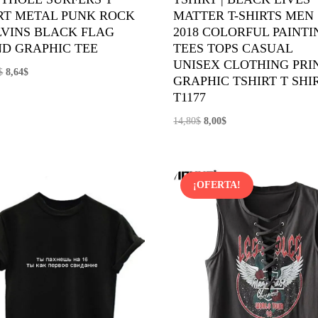
RT METAL PUNK ROCK
MATTER T-SHIRTS MEN
VINS BLACK FLAG
2018 COLORFUL PAINTI
D GRAPHIC TEE
TEES TOPS CASUAL
UNISEX CLOTHING PRI
El
El
$
8,64
$
GRAPHIC TSHIRT T SHI
precio
precio
T1177
original
actual
El
El
14,80
$
8,00
$
era:
es:
precio
precio
14,90$.
8,64$.
original
actual
era:
es:
¡OFERTA!
14,80$.
8,00$.