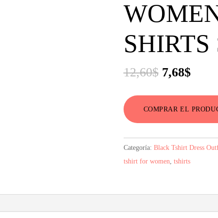
WOMEN
SHIRTS
El
El
12,60
$
7,68
$
precio
preci
original
actua
COMPRAR EL PRODU
era:
es:
12,60$.
7,68$
Categoría:
Black Tshirt Dress Outf
tshirt for women
,
tshirts