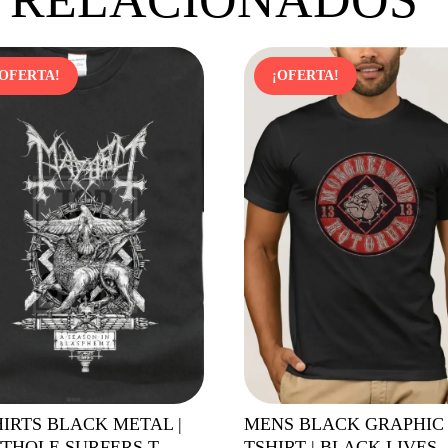
¡OFERTA!
¡OFERTA!
HIRTS BLACK METAL |
MENS BLACK GRAPHIC
THOLE SURFERS T
TSHIRT | BLACK LIVES