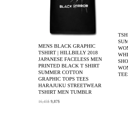
TSH
SUM
MENS BLACK GRAPHIC
WO
TSHIRT | HILLBILLY 2018
WHI
JAPANESE FACELESS MEN
SHO
PRINTED BLACK T SHIRT
WO
SUMMER COTTON
TEE
GRAPHIC TOPS TEES
HARAJUKU STREETWEAR
TSHIRT MEN TUMBLR
El
El
16,45
$
9,87
$
precio
precio
original
actual
era:
es: