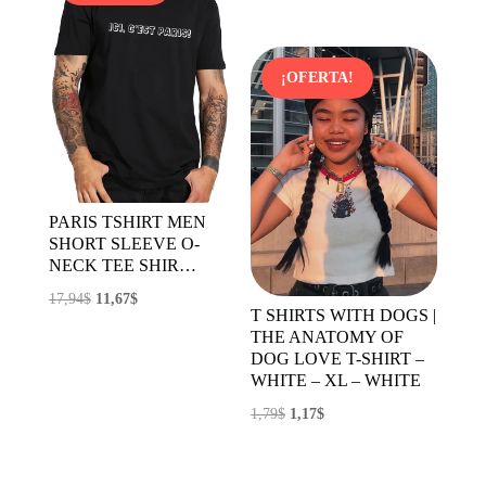
4,14$.
2,48$.
precio
precio
original
actual
era:
es:
¡OFERTA!
1,18$.
0,89$.
PARIS TSHIRT MEN
SHORT SLEEVE O-
NECK TEE SHIR…
El
El
17,94
$
11,67
$
T SHIRTS WITH DOGS |
precio
precio
THE ANATOMY OF
original
actual
DOG LOVE T-SHIRT –
WHITE – XL – WHITE
era:
es:
17,94$.
11,67$.
El
El
1,79
$
1,17
$
precio
precio
original
actual