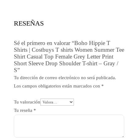
era:
es:
1,79$.
1,17$.
RESEÑAS
Sé el primero en valorar “Boho Hippie T
Shirts | Costbuys T shirts Women Summer Tee
Shirt Casual Top Female Grey Letter Print
Short Sleeve Drop Shoulder T-shirt – Gray /
S”
Tu dirección de correo electrónico no será publicada.
Los campos obligatorios están marcados con
*
Tu valoración
Tu reseña
*