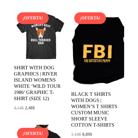
precio
precio
original
actual
original
actual
era:
es:
era:
es:
23,00$.
17,47$.
¡OFERTA!
¡OFERTA!
1,56$.
1,12$.
SHIRT WITH DOG
GRAPHICS | RIVER
ISLAND WOMENS
WHITE ‘WILD TOUR
1986’ GRAPHIC T-
BLACK T SHIRTS
SHIRT (SIZE 12)
WITH DOGS |
WOMEN’S T SHIRTS
El
El
4,14
$
2,48
$
CUSTOM MUSIC
precio
precio
SHORT SLEEVE
original
actual
COTTON T-SHIRTS
era:
es:
¡OFERTA!
El
El
1,18
$
0,89
$