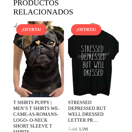
PRODUCTOS
RELACIONADOS
¡OFERTA!
¡OFERTA!
T SHIRTS PUPPY |
STRESSED
MEN’S T SHIRTS WE-
DEPRESSED BUT
CAME-AS-ROMANS-
WELL DRESSED
LOGO- O-NECK
LETTER PR…
SHORT SLEEVE T
El
El
7,18
$
3,59
$
SHIRTS