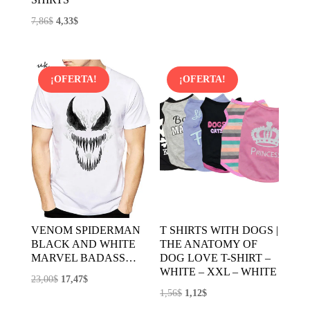
precio
precio
El
El
7,86
$
4,33
$
original
actual
precio
precio
era:
es:
original
actual
7,18$.
3,59$.
era:
es:
¡OFERTA!
¡OFERTA!
7,86$.
4,33$.
VENOM SPIDERMAN
T SHIRTS WITH DOGS |
BLACK AND WHITE
THE ANATOMY OF
MARVEL BADASS…
DOG LOVE T-SHIRT –
WHITE – XXL – WHITE
El
El
23,00
$
17,47
$
El
El
1,56
$
1,12
$
precio
precio