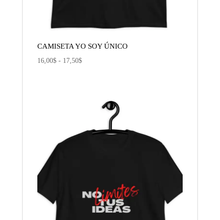
CAMISETA YO SOY ÚNICO
Rango
16,00
$
-
17,50
$
de
precios:
desde
16,00$
hasta
17,50$