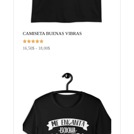
CAMISETA BUENAS VIBRAS
Valorado
Rango
16,50
$
-
18,00
$
con
5.00
de
de 5
precios:
desde
16,50$
hasta
18,00$