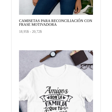
CAMISETAS PARA RECONCILIACIÓN CON
FRASE MOTIVADORA
Rango
18,95
$
-
20,72
$
de
precios:
desde
18,95$
hasta
20,72$