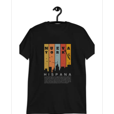
desde
16,50$
hasta
18,00$