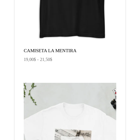
CAMISETA LA MENTIRA
Rango
19,00
$
-
21,50
$
de
precios:
desde
19,00$
hasta
21,50$