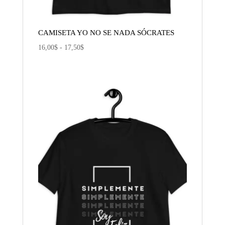
CAMISETA YO NO SE NADA SÓCRATES
Rango
16,00
$
-
17,50
$
de
precios:
desde
16,00$
hasta
17,50$