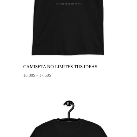
CAMISETA NO LIMITES TUS IDEAS
Rango
16,00
$
-
17,50
$
de
precios:
desde
16,00$
hasta
17,50$