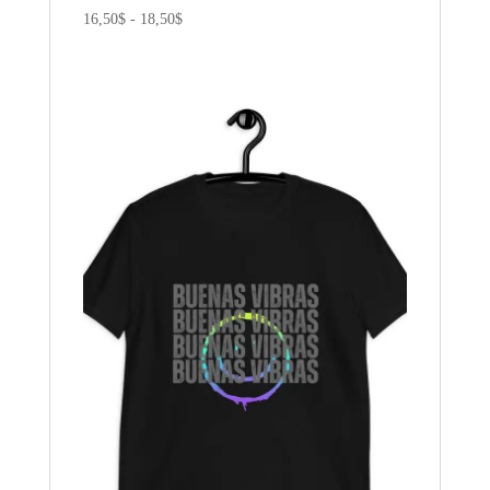
Rango
16,50
$
-
18,50
$
de
precios:
desde
16,50$
hasta
18,50$