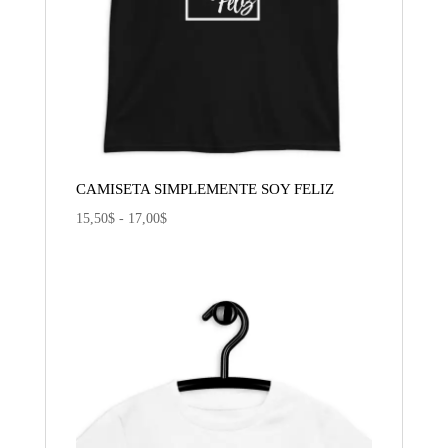
CAMISETA SIMPLEMENTE SOY FELIZ
Rango
15,50
$
-
17,00
$
de
precios:
desde
15,50$
hasta
17,00$