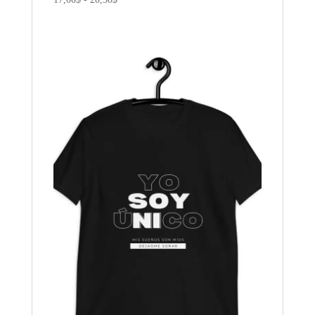
de
precios:
desde
17,00$
hasta
20,50$