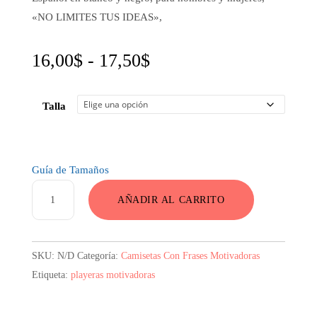
«NO LIMITES TUS IDEAS»,
Rango
16,00
$
-
17,50
$
de
Talla
precios:
desde
16,00$
Guía de Tamaños
hasta
Camiseta
AÑADIR AL CARRITO
No
17,50$
Limites
Tus
SKU:
N/D
Categoría:
Camisetas Con Frases Motivadoras
Ideas
Etiqueta:
playeras motivadoras
cantidad