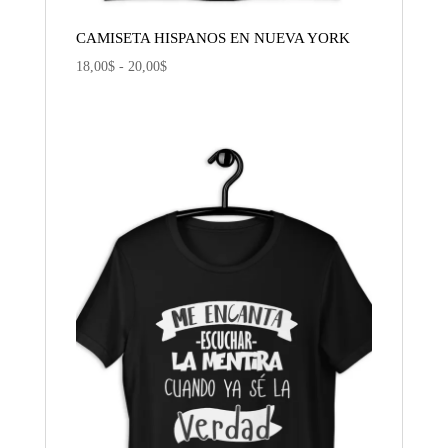
CAMISETA HISPANOS EN NUEVA YORK
Rango
18,00
$
-
20,00
$
de
precios:
desde
18,00$
hasta
20,00$