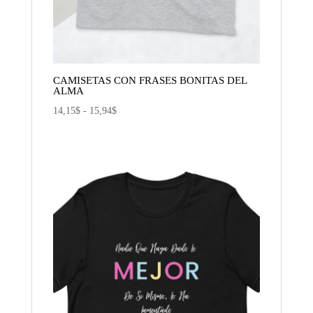
CAMISETAS CON FRASES BONITAS DEL
ALMA
Rango
14,15
$
-
15,94
$
de
precios:
desde
14,15$
hasta
15,94$