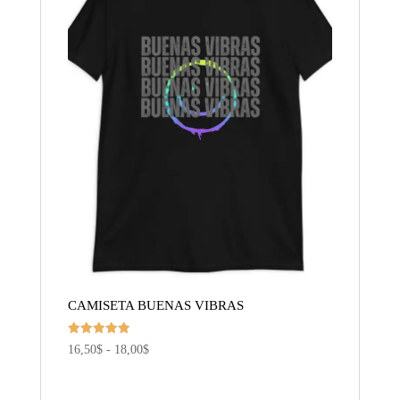
CAMISETA BUENAS VIBRAS
Valorado
Rango
16,50
$
-
18,00
$
con
5.00
de
de 5
precios: