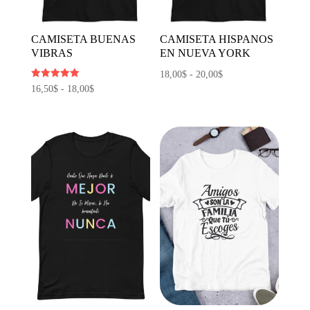
CAMISETA BUENAS
CAMISETA HISPANOS
VIBRAS
EN NUEVA YORK
Rango
18,00
$
-
20,00
$
Valorado
Rango
16,50
$
-
18,00
$
de
con
5.00
de
precios:
de 5
precios:
desde
desde
18,00$
16,50$
hasta
hasta
20,00$
18,00$