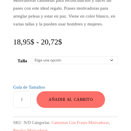
Motivadoras camisetas para reconciliación y hacer las
pases con este ideal regalo. Frases motivadoras para
arreglar peleas y estar en paz. Viene en color blanco, en
varias tallas y la pueden usar hombres y mujeres.
Rango
18,95
$
-
20,72
$
de
Talla
precios:
desde
18,95$
Guía de Tamaños
hasta
Camisetas
AÑADIR AL CARRITO
Para
20,72$
Reconciliación
Con
SKU:
N/D
Categorías:
Camisetas Con Frases Motivadoras
,
Frase
Regalos Motivadores