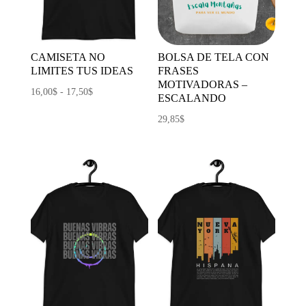
CAMISETA NO
BOLSA DE TELA CON
LIMITES TUS IDEAS
FRASES
MOTIVADORAS –
Rango
16,00
$
-
17,50
$
ESCALANDO
de
29,85
$
precios:
desde
16,00$
hasta
17,50$