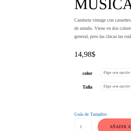
MÚSIC
Camiseta vintage con cassettes 
de antaño. Viene en dos colores
general, pero las chicas las es
14,98
$
color
Talla
Guía de Tamaños
Camisetas
AÑADIR A
Vintage