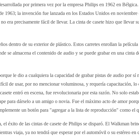
desarrollada por primera vez por la empresa Philips en 1962 en Bélgica.
 de 1963; la invención fue lanzada en los Estados Unidos en noviembre
no era precisamente fácil de llevar. La cinta de casete hizo que llevar s
ños dentro de su exterior de plástico. Estos carretes enrollan la pelícu
onde se almacena el contenido de audio y se puede grabar en una cinta de
orque le dio a cualquiera la capacidad de grabar pistas de audio por sí
difícil de usar, por no mencionar voluminosa, y requería capacitación, lo
casete entró en escena, fue revolucionaria por esta razón. No solo estab
ape para dárselo a un amigo o novia. Fue el máximo acto de amor porque
implemente un botón para "agregar a la lista de reproducción" como el 
l éxito de las cintas de casete de Philips se disparó. El Walkman brin
ientras viaja, ya no tendrá que esperar por el automóvil o su estéreo e