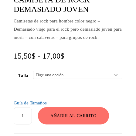
DEMASIADO JOVEN
Camisetas de rock para hombre color negro –
Demasiado viejo para el rock pero demasiado joven para
morir – con calaveras – para grupos de rock.
Rango
15,50
$
-
17,00
$
de
Talla
precios:
desde
15,50$
Guía de Tamaños
hasta
Camiseta
AÑADIR AL CARRITO
de
17,00$
Rock
Demasiado