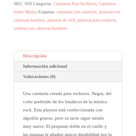
SKU:
N/D
Categorías:
Camisetas Para Rockeros
,
Camisetas
Joven
Sobre Música
Etiquetas:
camisetas con calaveras
,
playeras con
cantidad
calaveras hombres
,
playeras de rock
,
playeras para rockeros
,
remeras con calaveras hombres
Descripción
Información adicional
Valoraciones (0)
Una camiseta creada para rockeros. Negra, del
color preferido de los fanáticos de la música
rock. Esta playera está confeccionada con
algodón grueso, pero su tacto sigue siendo
muy suave. El pespunte doble en el cuello y
las mangas le añaden mayor durabilidad por lo