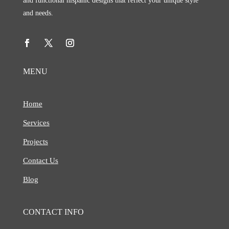
and functional hispanic designs that reflect your unique style
and needs.
MENU
Home
Services
Projects
Contact Us
Blog
CONTACT INFO