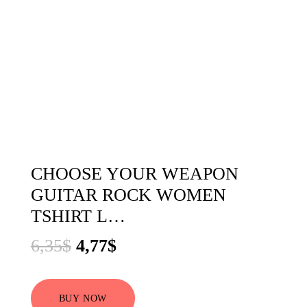
CHOOSE YOUR WEAPON
GUITAR ROCK WOMEN
TSHIRT L…
El
El
6,35
$
4,77
$
precio
precio
original
actual
BUY NOW