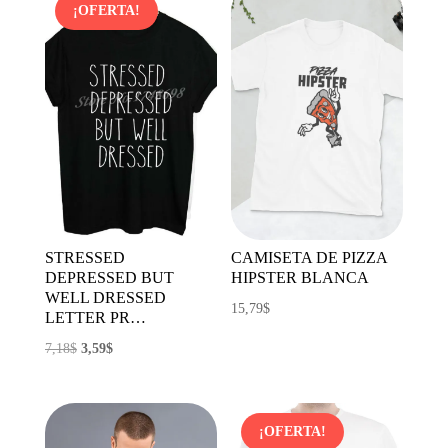
era:
es:
era:
es:
¡OFERTA!
23,00$.
17,47$.
17,94$.
11,67$.
STRESSED
CAMISETA DE PIZZA
DEPRESSED BUT
HIPSTER BLANCA
WELL DRESSED
15,79
$
LETTER PR…
El
El
7,18
$
3,59
$
precio
precio
original
actual
era:
es:
¡OFERTA!