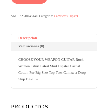
era:
es:
6,35$.
4,77$.
SKU:
32310645640
Categoría:
Camisetas Hipster
Descripción
Valoraciones (0)
CHOOSE YOUR WEAPON GUITAR Rock
Women Tshirt Latest Shirt Hipster Casual
Cotton For Big Size Top Tees Camiseta Drop
Ship BZ205-05
PRODUCTOS