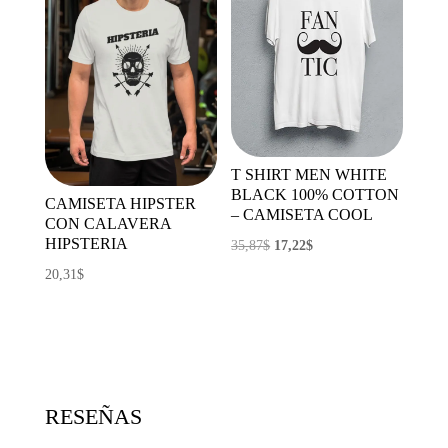
T SHIRT MEN WHITE
BLACK 100% COTTON
CAMISETA HIPSTER
– CAMISETA COOL
CON CALAVERA
HIPSTERIA
El
El
35,87
$
17,22
$
precio
precio
20,31
$
original
actual
era:
es:
35,87$.
17,22$.
RESEÑAS