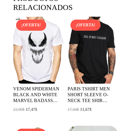
RELACIONADOS
¡OFERTA!
¡OFERTA!
VENOM SPIDERMAN
PARIS TSHIRT MEN
BLACK AND WHITE
SHORT SLEEVE O-
MARVEL BADASS…
NECK TEE SHIR…
El
El
El
El
23,00
$
17,47
$
17,94
$
11,67
$
precio
precio
precio
precio
original
actual
original
actual