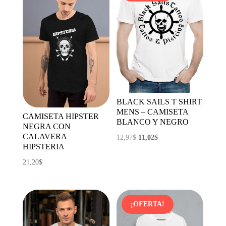
7,18$.
3,59$.
BLACK SAILS T SHIRT
MENS – CAMISETA
CAMISETA HIPSTER
BLANCO Y NEGRO
NEGRA CON
CALAVERA
El
El
12,97
$
11,02
$
HIPSTERIA
precio
precio
21,20
$
original
actual
era:
es:
12,97$.
11,02$.
¡OFERTA!