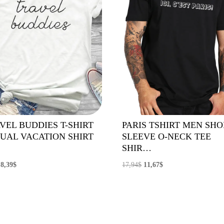
VEL BUDDIES T-SHIRT
PARIS TSHIRT MEN SH
UAL VACATION SHIRT
SLEEVE O-NECK TEE
SHIR…
El
El
El
El
8,39
$
17,94
$
11,67
$
precio
precio
precio
precio
original
actual
original
actual
era:
es:
era:
es:
9,12$.
8,39$.
17,94$.
11,67$.