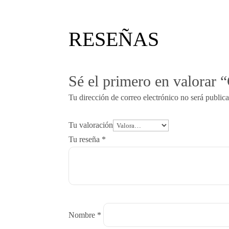
9,20$.
8,74$.
RESEÑAS
Sé el primero en valorar
Tu dirección de correo electrónico no será public
Tu valoración
Tu reseña
*
Nombre
*