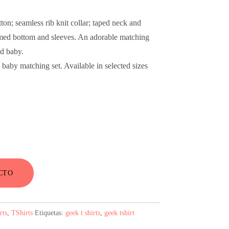
on; seamless rib knit collar; taped neck and
med bottom and sleeves. An adorable matching
nd baby.
baby matching set. Available in selected sizes
o
l
CTO
.
rts
,
TShirts
Etiquetas:
geek t shirts
,
geek tshirt