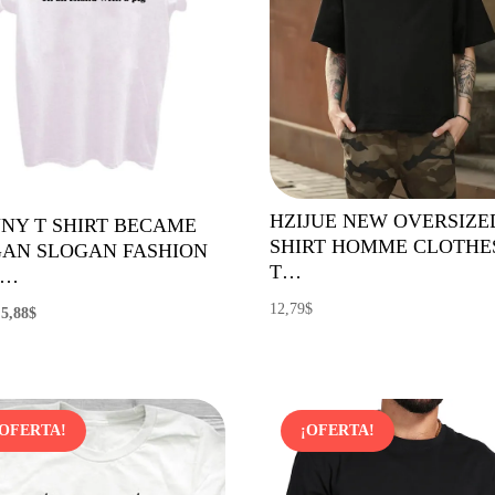
HZIJUE NEW OVERSIZE
NY T SHIRT BECAME
SHIRT HOMME CLOTHE
AN SLOGAN FASHION
T…
P…
12,79
$
El
El
5,88
$
precio
precio
original
actual
era:
es:
9,79$.
5,88$.
¡OFERTA!
¡OFERTA!