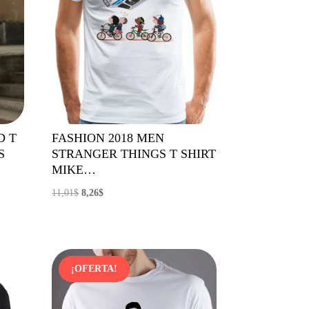
D T
FASHION 2018 MEN
S
STRANGER THINGS T SHIRT
MIKE…
El
El
11,01
$
8,26
$
precio
precio
original
actual
era:
es:
11,01$.
8,26$.
¡OFERTA!