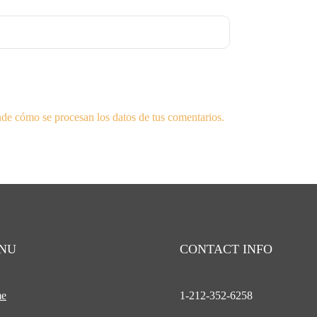
de cómo se procesan los datos de tus comentarios.
NU
CONTACT INFO
e
1-212-
352-6258