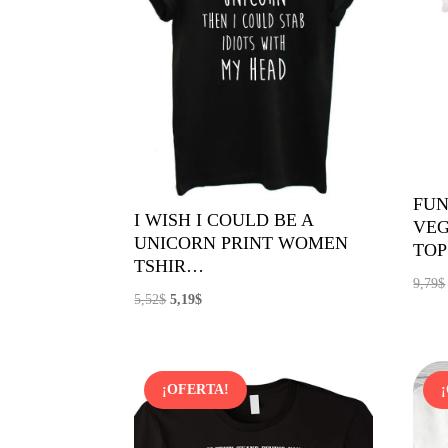
FUN
I WISH I COULD BE A
VEG
UNICORN PRINT WOMEN
TO
TSHIR…
9,79
$
El
El
5,52
$
5,19
$
precio
precio
original
actual
era:
es:
¡OFERTA!
5,52$.
5,19$.