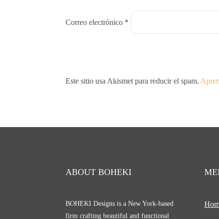
Correo electrónico
*
Este sitio usa Akismet para reducir el spam.
Apren
ABOUT BOHEKI
ME
BOHEKI Designs is a New York-based
Hom
firm crafting beautiful and functional