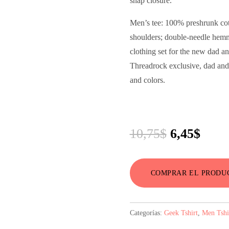
snap closure.
Men’s tee: 100% preshrunk cott
shoulders; double-needle hem
clothing set for the new dad a
Threadrock exclusive, dad and 
and colors.
El
El
10,75
$
6,45
$
precio
preci
original
actua
COMPRAR EL PRODU
era:
es:
10,75$.
6,45$
Categorías:
Geek Tshirt
,
Men Tshi