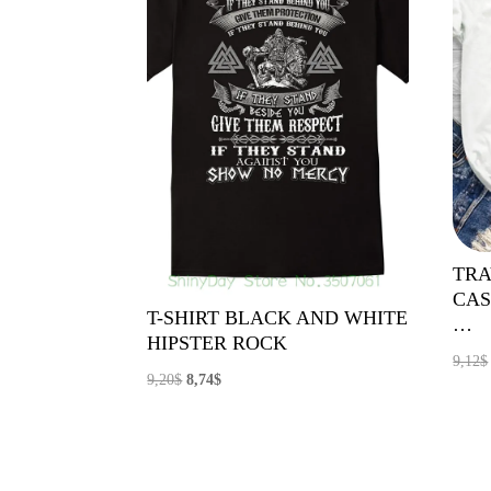
TRA
CAS
T-SHIRT BLACK AND WHITE
…
HIPSTER ROCK
9,12
$
El
El
9,20
$
8,74
$
precio
precio
original
actual
era:
es: