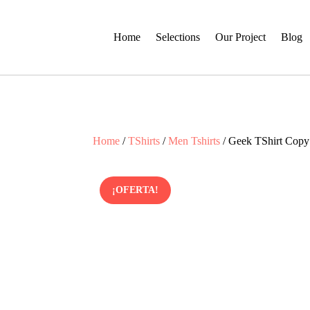
Home
Selections
Our Project
Blog
Home
/
TShirts
/
Men Tshirts
/ Geek TShirt Copy
¡OFERTA!