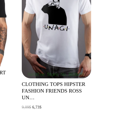
ORT
CLOTHING TOPS HIPSTER
FASHION FRIENDS ROSS
UN…
El
El
9,09
$
6,73
$
precio
precio
original
actual
era:
es: