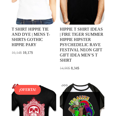
T SHIRT HIPPIE TIE
HIPPIE T SHIRT IDEAS
AND DYE | MENS T-
| FIRE TIGER SUMMER
SHIRTS GOTHIC
HIPPIE HIPSTER
HIPPIE PARY
PSYCHEDELIC RAVE
FESTIVAL NEON GIFT
El
El
16,14
$
10,17
$
GIFT IDEA MEN’S T
precio
precio
SHIRT
original
actual
El
El
14,90
$
8,34
$
era:
es:
precio
precio
16,14$.
10,17$.
original
actual
era:
es:
¡OFERTA!
14,90$.
8,34$.