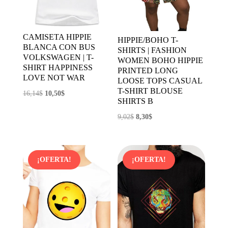
CAMISETA HIPPIE
HIPPIE/BOHO T-
BLANCA CON BUS
SHIRTS | FASHION
VOLKSWAGEN | T-
WOMEN BOHO HIPPIE
SHIRT HAPPINESS
PRINTED LONG
LOVE NOT WAR
LOOSE TOPS CASUAL
T-SHIRT BLOUSE
El
El
16,14
$
10,50
$
SHIRTS B
precio
precio
El
El
9,02
$
8,30
$
original
actual
precio
precio
era:
es:
original
actual
16,14$.
10,50$.
era:
es:
¡OFERTA!
¡OFERTA!
9,02$.
8,30$.