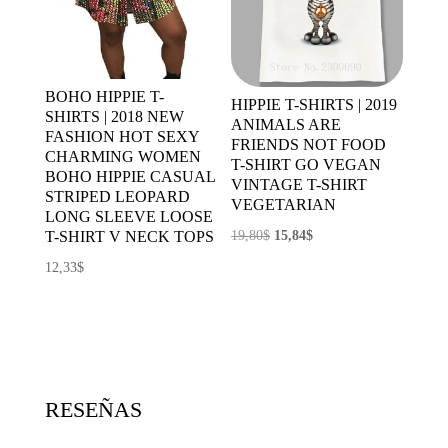
BOHO HIPPIE T-
HIPPIE T-SHIRTS | 2019
SHIRTS | 2018 NEW
ANIMALS ARE
FASHION HOT SEXY
FRIENDS NOT FOOD
CHARMING WOMEN
T-SHIRT GO VEGAN
BOHO HIPPIE CASUAL
VINTAGE T-SHIRT
STRIPED LEOPARD
VEGETARIAN
LONG SLEEVE LOOSE
El
El
19,80
$
15,84
$
T-SHIRT V NECK TOPS
precio
precio
12,33
$
original
actual
era:
es:
19,80$.
15,84$.
RESEÑAS