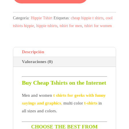
era:
es:
8,39$.
5,29$.
Categoría:
Hippie Tshirt
Etiquetas:
cheap hippie t shirts
,
cool
tshirts hippie
,
hippie tshirts
,
tshirt for men
,
tshirt for women
Descripción
Valoraciones (0)
Buy Cheap Tshirts on the Internet
Men and women
t shirts for geeks with funny
sayings and graphics
,
multi color
t-shirts
in
all sizes and colors.
CHOOSE THE BEST FROM