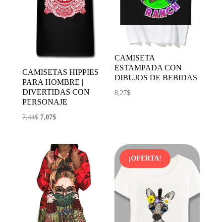
CAMISETA
ESTAMPADA CON
CAMISETAS HIPPIES
DIBUJOS DE BEBIDAS
PARA HOMBRE |
DIVERTIDAS CON
8,27
$
PERSONAJE
El
El
7,44
$
7,07
$
precio
precio
original
actual
era:
es:
¡OFERTA!
7,44$.
7,07$.