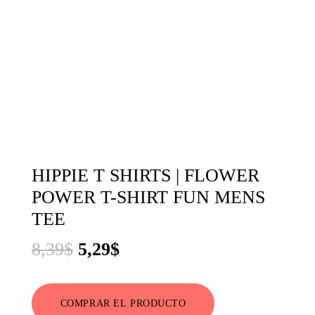
HIPPIE T SHIRTS | FLOWER
POWER T-SHIRT FUN MENS
TEE
El
El
8,39
$
5,29
$
precio
precio
original
actual
COMPRAR EL PRODUCTO