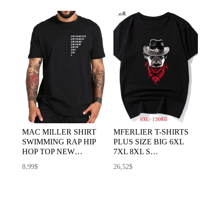
original
actual
original
actual
era:
es:
era:
es:
9,12$.
8,39$.
16,42$.
13,46$.
MAC MILLER SHIRT
MFERLIER T-SHIRTS
SWIMMING RAP HIP
PLUS SIZE BIG 6XL
HOP TOP NEW…
7XL 8XL S…
8,99
$
26,52
$