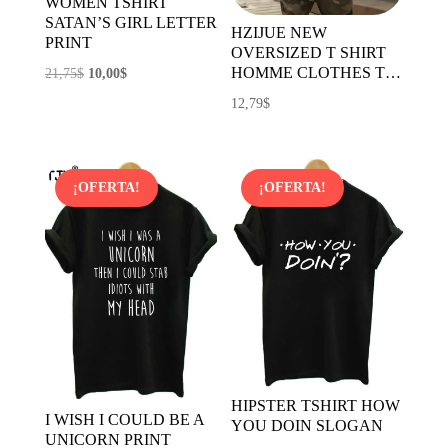
WOMEN TSHIRT
SATAN’S GIRL LETTER
HZIJUE NEW
PRINT
OVERSIZED T SHIRT
HOMME CLOTHES T…
El
El
21,75
$
10,00
$
precio
precio
12,79
$
original
actual
era:
es:
21,75$.
10,00$.
¡OFERTA!
¡OFERTA!
HIPSTER TSHIRT HOW
I WISH I COULD BE A
YOU DOIN SLOGAN
UNICORN PRINT