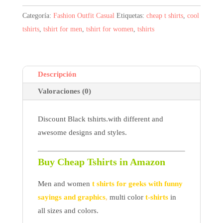
7,60$.
3,80$.
Categoría:
Fashion Outfit Casual
Etiquetas:
cheap t shirts
,
cool
tshirts
,
tshirt for men
,
tshirt for women
,
tshirts
Descripción
Valoraciones (0)
Discount Black tshirts.with different and
awesome designs and styles.
Buy Cheap Tshirts in Amazon
Men and women
t shirts for geeks with funny
sayings and graphics
,
multi color
t-shirts
in
all sizes and colors.