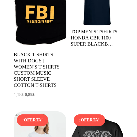
TOP MEN’S TSHIRTS
HONDA CBR 1100
SUPER BLACKB…
BLACK T SHIRTS
WITH DOGS |
WOMEN’S T SHIRTS
CUSTOM MUSIC
SHORT SLEEVE
COTTON T-SHIRTS
El
El
1,18
$
0,89
$
precio
precio
original
actual
era:
es:
¡OFERTA!
¡OFERTA!
1,18$.
0,89$.