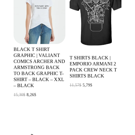
BLACK T SHIRT
GRAPHIC | VALIANT
T SHIRTS BLACK |
COMICS ARCHER AND
EMPORIO ARMANI 2
ARMSTRONG BACK
PACK CREW NECK T
TO BACK GRAPHIC T-
SHIRTS BLACK
SHIRT – BLACK – XXL
El
El
– BLACK
11,57
$
5,79
$
precio
precio
El
El
15,30
$
8,26
$
original
actual
precio
precio
era:
es:
original
actual
11,57$.
5,79$.
era:
es:
15,30$.
8,26$.