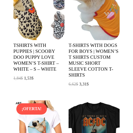
TSHIRTS WITH
T-SHIRTS WITH DOGS
PUPPIES | SCOOBY
FOR BOYS | WOMEN’S
DOO PUPPY LOVE
T SHIRTS CUSTOM
WOMEN’S T-SHIRT –
MUSIC SHORT
WHITE – S – WHITE
SLEEVE COTTON T-
SHIRTS
El
El
1,84
$
1,53
$
El
El
6,62
$
3,31
$
precio
precio
precio
precio
original
actual
original
actual
era:
es:
era:
es:
1,84$.
1,53$.
¡OFERTA!
6,62$.
3,31$.