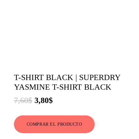
T-SHIRT BLACK | SUPERDRY
YASMINE T-SHIRT BLACK
El
El
7,60
$
3,80
$
precio
precio
original
actual
COMPRAR EL PRODUCTO
era:
es: