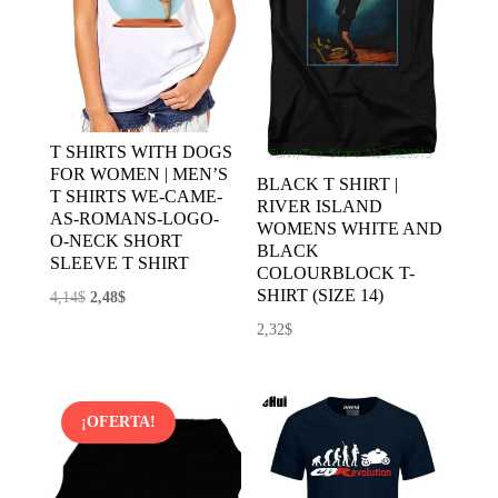
T SHIRTS WITH DOGS
FOR WOMEN | MEN’S
BLACK T SHIRT |
T SHIRTS WE-CAME-
RIVER ISLAND
AS-ROMANS-LOGO-
WOMENS WHITE AND
O-NECK SHORT
BLACK
SLEEVE T SHIRT
COLOURBLOCK T-
SHIRT (SIZE 14)
El
El
4,14
$
2,48
$
precio
precio
2,32
$
original
actual
era:
es:
4,14$.
2,48$.
¡OFERTA!