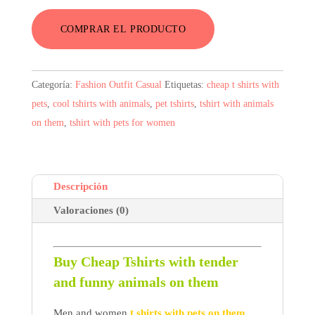
original
actual
COMPRAR EL PRODUCTO
era:
es:
1,41$.
1,01$.
Categoría:
Fashion Outfit Casual
Etiquetas:
cheap t shirts with
pets
,
cool tshirts with animals
,
pet tshirts
,
tshirt with animals
on them
,
tshirt with pets for women
Descripción
Valoraciones (0)
Buy Cheap Tshirts with tender
and funny animals on them
Men and women
t shirts with pets on them