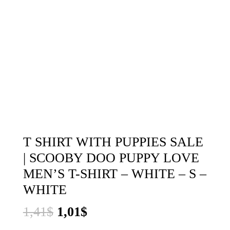
T SHIRT WITH PUPPIES SALE
| SCOOBY DOO PUPPY LOVE
MEN’S T-SHIRT – WHITE – S –
WHITE
El
El
1,41
$
1,01
$
precio
precio