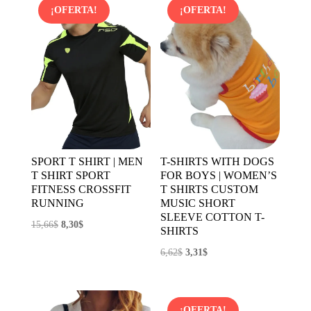
era:
es:
¡OFERTA!
¡OFERTA!
15,30$.
8,26$.
SPORT T SHIRT | MEN
T-SHIRTS WITH DOGS
T SHIRT SPORT
FOR BOYS | WOMEN’S
FITNESS CROSSFIT
T SHIRTS CUSTOM
RUNNING
MUSIC SHORT
SLEEVE COTTON T-
El
El
15,66
$
8,30
$
SHIRTS
precio
precio
El
El
6,62
$
3,31
$
original
actual
precio
precio
era:
es:
original
actual
15,66$.
8,30$.
era:
es:
¡OFERTA!