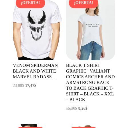
¡OFERTA!
¡OFERTA!
VENOM SPIDERMAN
BLACK T SHIRT
BLACK AND WHITE
GRAPHIC | VALIANT
MARVEL BADASS…
COMICS ARCHER AND
ARMSTRONG BACK
El
El
23,00
$
17,47
$
TO BACK GRAPHIC T-
precio
precio
SHIRT – BLACK – XXL
– BLACK
original
actual
era:
es:
El
El
15,30
$
8,26
$
23,00$.
17,47$.
precio
precio
original
actual