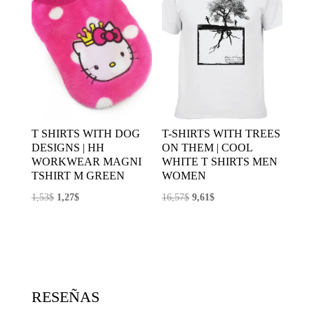
T SHIRTS WITH DOG
T-SHIRTS WITH TREES
DESIGNS | HH
ON THEM | COOL
WORKWEAR MAGNI
WHITE T SHIRTS MEN
TSHIRT M GREEN
WOMEN
El
El
El
El
1,53
$
1,27
$
16,57
$
9,61
$
precio
precio
precio
precio
original
actual
original
actual
era:
es:
era:
es:
1,53$.
1,27$.
16,57$.
9,61$.
RESEÑAS