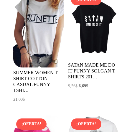
6,62$.
3,31$.
SATAN MADE ME DO
IT FUNNY SOLGAN T
SUMMER WOMEN T
SHIRTS 201…
SHIRT COTTON
CASUAL FUNNY
El
El
9,56
$
6,69
$
TSHI…
precio
precio
21,00
$
original
actual
era:
es:
9,56$.
6,69$.
¡OFERTA!
¡OFERTA!