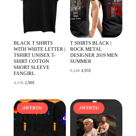
BLACK T SHIRTS
T SHIRTS BLACK |
WITH WHITE LETTER |
ROCK METAL
TSHIRT UNISEX T-
DESIGNER 2019 MEN
SHIRT COTTON
SUMMER
SHORT SLEEVE
El
El
8,24
$
4,95
$
FANGIRL
precio
precio
El
El
4,15
$
2,90
$
original
actual
precio
precio
era:
es:
original
actual
8,24$.
4,95$.
era:
es:
¡OFERTA!
¡OFERTA!
4,15$.
2,90$.