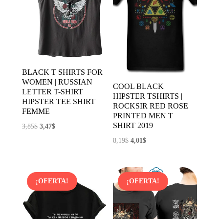
BLACK T SHIRTS FOR
WOMEN | RUSSIAN
COOL BLACK
LETTER T-SHIRT
HIPSTER TSHIRTS |
HIPSTER TEE SHIRT
ROCKSIR RED ROSE
FEMME
PRINTED MEN T
SHIRT 2019
El
El
3,85
$
3,47
$
precio
precio
El
El
8,19
$
4,01
$
original
actual
precio
precio
era:
es:
original
actual
3,85$.
3,47$.
era:
es:
¡OFERTA!
¡OFERTA!
8,19$.
4,01$.