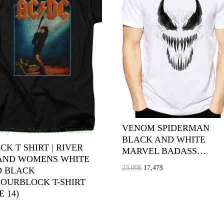
VENOM SPIDERMAN
BLACK AND WHITE
CK T SHIRT | RIVER
MARVEL BADASS…
AND WOMENS WHITE
El
El
23,00
$
17,47
$
D BLACK
precio
precio
OURBLOCK T-SHIRT
E 14)
original
actual
era:
es:
23,00$.
17,47$.