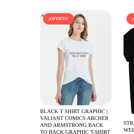
1,79$.
1,17$.
¡OFERTA!
BLACK T SHIRT GRAPHIC |
VALIANT COMICS ARCHER
STR
AND ARMSTRONG BACK
WEL
TO BACK GRAPHIC T-SHIRT