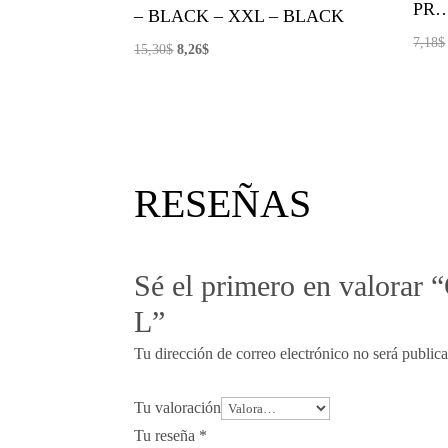
PR
– BLACK – XXL – BLACK
7,18
$
El
El
15,30
$
8,26
$
precio
precio
original
actual
era:
es:
15,30$.
8,26$.
RESEÑAS
Sé el primero en valorar 
L”
Tu dirección de correo electrónico no será public
Tu valoración
Tu reseña
*