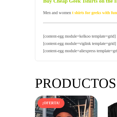
Buy Cheap Geek Tshirts on the I
Men and women
t shirts for geeks with f
[content-egg module=kelkoo template=grid]
[content-egg module=viglink template=grid]
[content-egg module=aliexpress template=gr
PRODUCTOS
¡OFERTA!