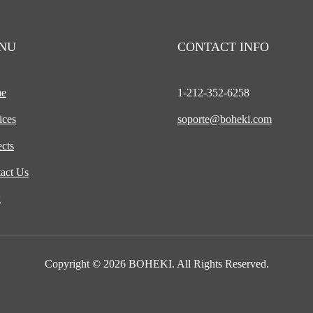
NU
CONTACT INFO
e
1-212-
352-6258
ices
soporte@boheki.com
ects
act Us
g
Copyright © 2026 BOHEKI. All Rights Reserved.