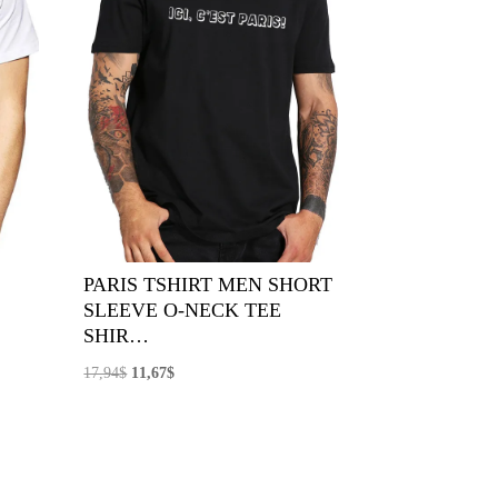
PARIS TSHIRT MEN SHORT
SLEEVE O-NECK TEE
SHIR…
El
El
17,94
$
11,67
$
precio
precio
original
actual
era:
es:
17,94$.
11,67$.