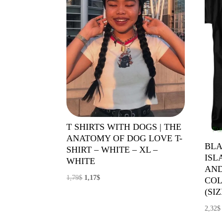
T SHIRTS WITH DOGS | THE
ANATOMY OF DOG LOVE T-
BLA
SHIRT – WHITE – XL –
ISL
WHITE
AN
El
El
1,79
$
1,17
$
COL
precio
precio
(SIZ
original
actual
2,32
$
era:
es: