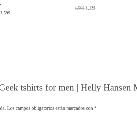
…
El
El
1,56
$
1,12
$
El
El
3,59
$
precio
precio
precio
precio
original
actual
original
actual
era:
es:
era:
es:
1,56$.
1,12$.
7,18$.
3,59$.
“Geek tshirts for men | Helly Hansen
ada.
Los campos obligatorios están marcados con
*