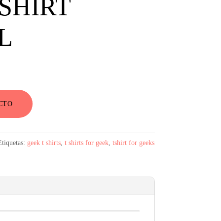
SHIRT
L
CTO
Etiquetas:
geek t shirts
,
t shirts for geek
,
tshirt for geeks