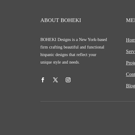
ABOUT BOHEKI
ME
BOHEKI Designs is a New York-based
Hom
firm crafting beautiful and functional
Serv
hispanic designs that reflect your
unique style and needs.
Proj
Cont
Blo