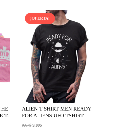
¡OFERTA!
THE
ALIEN T SHIRT MEN READY
 T-
FOR ALIENS UFO TSHIRT…
El
El
9,67
$
9,09
$