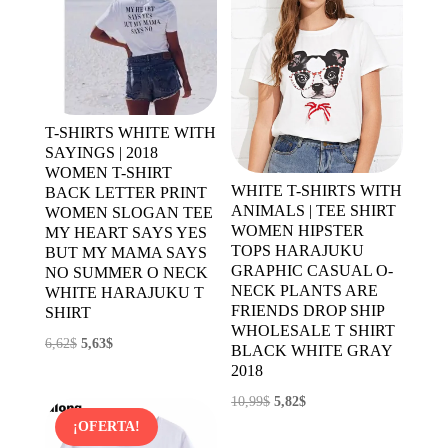
T-SHIRTS WHITE WITH
SAYINGS | 2018
WOMEN T-SHIRT
WHITE T-SHIRTS WITH
BACK LETTER PRINT
ANIMALS | TEE SHIRT
WOMEN SLOGAN TEE
WOMEN HIPSTER
MY HEART SAYS YES
TOPS HARAJUKU
BUT MY MAMA SAYS
GRAPHIC CASUAL O-
NO SUMMER O NECK
NECK PLANTS ARE
WHITE HARAJUKU T
FRIENDS DROP SHIP
SHIRT
WHOLESALE T SHIRT
El
El
6,62
$
5,63
$
BLACK WHITE GRAY
precio
precio
2018
original
actual
El
El
10,99
$
5,82
$
era:
es:
precio
precio
¡OFERTA!
6,62$.
5,63$.