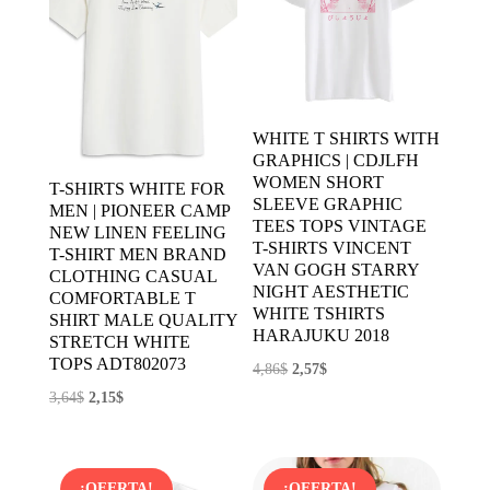
WHITE T SHIRTS WITH
GRAPHICS | CDJLFH
WOMEN SHORT
T-SHIRTS WHITE FOR
SLEEVE GRAPHIC
MEN | PIONEER CAMP
TEES TOPS VINTAGE
NEW LINEN FEELING
T-SHIRTS VINCENT
T-SHIRT MEN BRAND
VAN GOGH STARRY
CLOTHING CASUAL
NIGHT AESTHETIC
COMFORTABLE T
WHITE TSHIRTS
SHIRT MALE QUALITY
HARAJUKU 2018
STRETCH WHITE
TOPS ADT802073
El
El
4,86
$
2,57
$
El
El
precio
precio
3,64
$
2,15
$
precio
precio
original
actual
original
actual
era:
es:
era:
es:
4,86$.
2,57$.
¡OFERTA!
¡OFERTA!