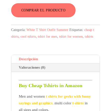
original
actual
COMPRAR EL PRODUCTO
era:
es:
3,77$.
3,09$.
Categoría:
White T Shirt Outfit Summer
Etiquetas:
cheap t
shirts
,
cool tshirts
,
tshirt for men
,
tshirt for women
,
tshirts
Descripción
Valoraciones (0)
Buy Cheap Tshirts in Amazon
Men and women
t shirts for geeks with funny
sayings and graphics
,
multi color
t-shirts
in
all sizes and colors.