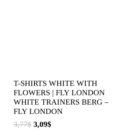
T-SHIRTS WHITE WITH
FLOWERS | FLY LONDON
WHITE TRAINERS BERG –
FLY LONDON
El
El
3,77
$
3,09
$
precio
precio