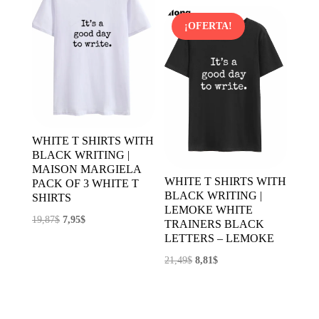
original
actual
era:
es:
¡OFERTA!
10,99$.
5,82$.
WHITE T SHIRTS WITH
BLACK WRITING |
MAISON MARGIELA
WHITE T SHIRTS WITH
PACK OF 3 WHITE T
BLACK WRITING |
SHIRTS
LEMOKE WHITE
El
El
19,87
$
7,95
$
TRAINERS BLACK
precio
precio
LETTERS – LEMOKE
original
actual
El
El
21,49
$
8,81
$
era:
es:
precio
precio
19,87$.
7,95$.
original
actual
era:
es: