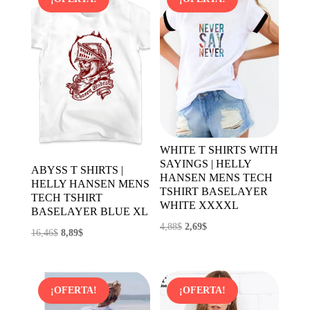
3,64$.
2,15$.
WHITE T SHIRTS WITH
SAYINGS | HELLY
ABYSS T SHIRTS |
HANSEN MENS TECH
HELLY HANSEN MENS
TSHIRT BASELAYER
TECH TSHIRT
WHITE XXXXL
BASELAYER BLUE XL
El
El
4,88
$
2,69
$
El
El
16,46
$
8,89
$
precio
precio
precio
precio
original
actual
original
actual
era:
es:
era:
es:
¡OFERTA!
¡OFERTA!
4,88$.
2,69$.
16,46$.
8,89$.