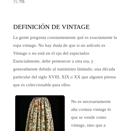
15,78
$
de
precios:
desde
DEFINICIÓN DE VINTAGE
39,47$
hasta
La gente pregunta constantemente qué es exactamente la
41,20$
ropa vintage. No hay duda de que si un artículo es
Vintage o no está en el ojo del espectador.
Esencialmente, debe pertenecer a otra era, y
generalmente debido al suministro limitado, una década
particular del siglo XVIII, XIX o XX que alguien piensa
que es coleccionable para ellos.
No es necesariamente
alta costura vintage lo
que se vende como
vintage, sino que a