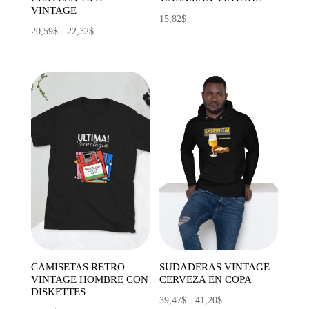
VINTAGE
15,82
$
Rango
20,59
$
-
22,32
$
de
precios:
desde
20,59$
hasta
22,32$
CAMISETAS RETRO
SUDADERAS VINTAGE
VINTAGE HOMBRE CON
CERVEZA EN COPA
DISKETTES
Rango
39,47
$
-
41,20
$