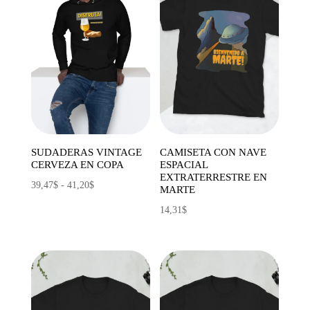
SUDADERAS VINTAGE
CAMISETA CON NAVE
CERVEZA EN COPA
ESPACIAL
EXTRATERRESTRE EN
Rango
39,47
$
-
41,20
$
MARTE
de
14,31
$
precios:
desde
39,47$
hasta
41,20$