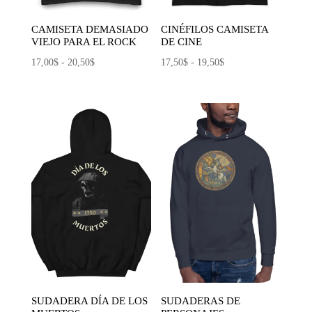
CAMISETA DEMASIADO
CINÉFILOS CAMISETA
VIEJO PARA EL ROCK
DE CINE
Rango
Rango
17,00
$
-
20,50
$
17,50
$
-
19,50
$
de
de
precios:
precios:
desde
desde
17,00$
17,50$
hasta
hasta
20,50$
19,50$
SUDADERA DÍA DE LOS
SUDADERAS DE