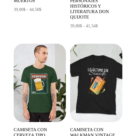
MUERTOS
PERSONAJES
HISTÓRICOS Y
Rango
39,00
$
-
44,50
$
LITERATURA DON
QUIJOTE
de
precios:
Rango
39,80
$
-
41,54
$
desde
de
39,00$
precios:
hasta
desde
44,50$
39,80$
hasta
41,54$
CAMISETA CON
CAMISETA CON
CERVEZA TIPO
WALKMAN VINTAGE