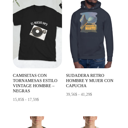
CAMISETAS CON
SUDADERA RETRO
TORNAMESAS ESTILO
HOMBRE Y MUJER CON
VINTAGE HOMBRE –
CAPUCHA
NEGRAS
Rango
39,56
$
-
41,29
$
Rango
15,85
$
-
17,59
$
de
de
precios:
precios:
desde
desde
39,56$