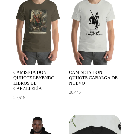
15,85$
hasta
hasta
41,29$
17,59$
CAMISETA DON
CAMISETA DON
QUIJOTE LEYENDO
QUIJOTE CABALGA DE
LIBROS DE
NUEVO
CABALLERÍA
20,44
$
20,51
$