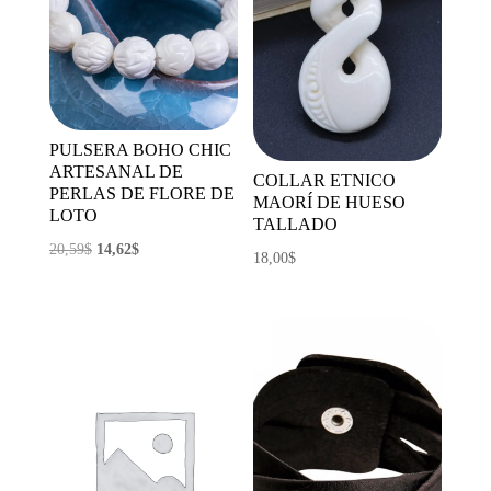
PULSERA BOHO CHIC
ARTESANAL DE
COLLAR ETNICO
PERLAS DE FLORE DE
MAORÍ DE HUESO
LOTO
TALLADO
El
El
20,59
$
14,62
$
18,00
$
precio
precio
original
actual
era:
es:
20,59$.
14,62$.