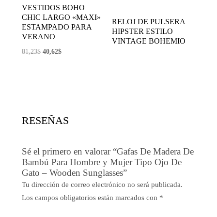
VESTIDOS BOHO
CHIC LARGO «MAXI»
RELOJ DE PULSERA
ESTAMPADO PARA
HIPSTER ESTILO
VERANO
VINTAGE BOHEMIO
El
El
81,23
$
40,62
$
precio
precio
original
actual
era:
es:
81,23$.
40,62$.
RESEÑAS
Sé el primero en valorar “Gafas De Madera De
Bambú Para Hombre y Mujer Tipo Ojo De
Gato – Wooden Sunglasses”
Tu dirección de correo electrónico no será publicada.
Los campos obligatorios están marcados con
*