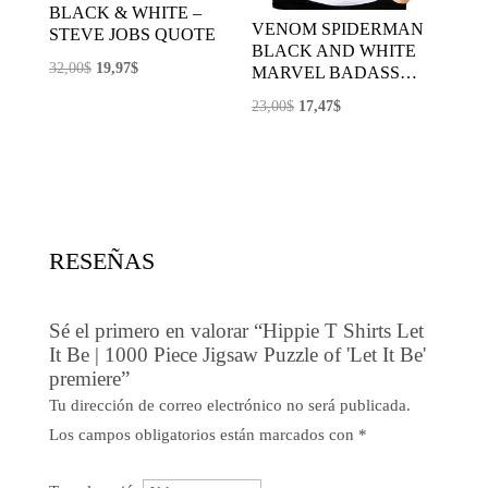
BLACK & WHITE –
VENOM SPIDERMAN
STEVE JOBS QUOTE
BLACK AND WHITE
El
El
32,00
$
19,97
$
MARVEL BADASS…
precio
precio
El
El
23,00
$
17,47
$
original
actual
precio
precio
era:
es:
original
actual
32,00$.
19,97$.
era:
es:
23,00$.
17,47$.
RESEÑAS
Sé el primero en valorar “Hippie T Shirts Let
It Be | 1000 Piece Jigsaw Puzzle of 'Let It Be'
premiere”
Tu dirección de correo electrónico no será publicada.
Los campos obligatorios están marcados con
*