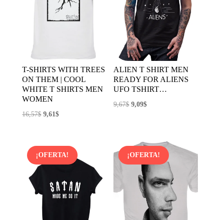
T-SHIRTS WITH TREES
ALIEN T SHIRT MEN
ON THEM | COOL
READY FOR ALIENS
WHITE T SHIRTS MEN
UFO TSHIRT…
WOMEN
El
El
9,67
$
9,09
$
El
El
16,57
$
9,61
$
precio
precio
precio
precio
original
actual
original
actual
era:
es:
era:
es:
9,67$.
9,09$.
¡OFERTA!
¡OFERTA!
16,57$.
9,61$.