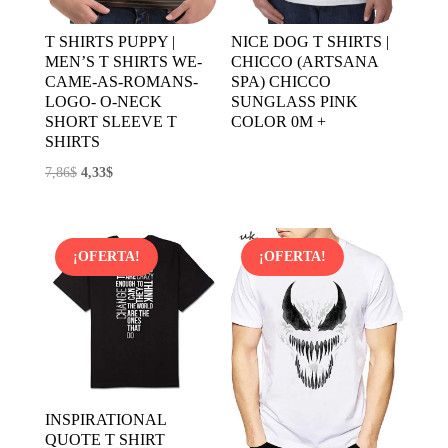
T SHIRTS PUPPY |
NICE DOG T SHIRTS |
MEN’S T SHIRTS WE-
CHICCO (ARTSANA
CAME-AS-ROMANS-
SPA) CHICCO
LOGO- O-NECK
SUNGLASS PINK
SHORT SLEEVE T
COLOR 0M +
SHIRTS
El
El
7,86
$
4,33
$
precio
precio
original
actual
era:
es:
¡OFERTA!
¡OFERTA!
7,86$.
4,33$.
INSPIRATIONAL
QUOTE T SHIRT