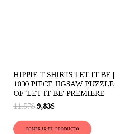
HIPPIE T SHIRTS LET IT BE |
1000 PIECE JIGSAW PUZZLE
OF 'LET IT BE' PREMIERE
El
El
11,57
$
9,83
$
precio
precio
original
actual
COMPRAR EL PRODUCTO