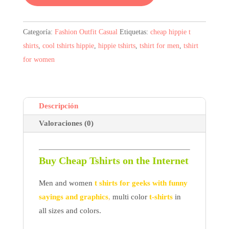
era:
es:
11,57$.
9,83$.
Categoría:
Fashion Outfit Casual
Etiquetas:
cheap hippie t
shirts
,
cool tshirts hippie
,
hippie tshirts
,
tshirt for men
,
tshirt
for women
Descripción
Valoraciones (0)
Buy Cheap Tshirts on the Internet
Men and women
t shirts for geeks with funny
sayings and graphics
,
multi color
t-shirts
in
all sizes and colors.