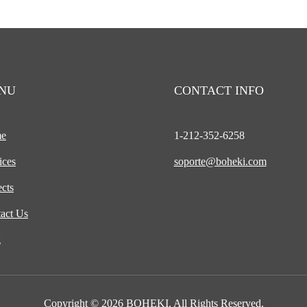
NU
CONTACT INFO
e
1-212-
352-6258
ices
soporte@boheki.com
ects
act Us
g
Copyright © 2026 BOHEKI. All Rights Reserved.