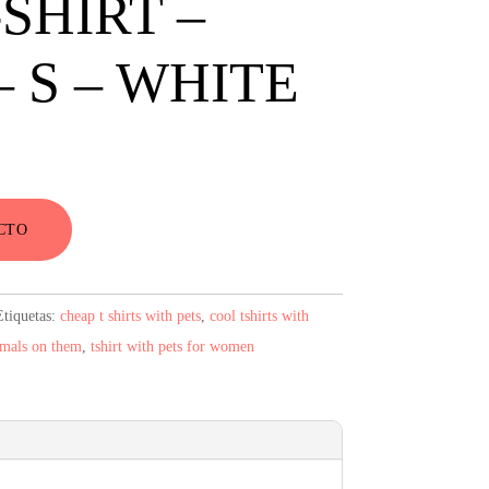
SHIRT –
 S – WHITE
CTO
Etiquetas:
cheap t shirts with pets
,
cool tshirts with
imals on them
,
tshirt with pets for women