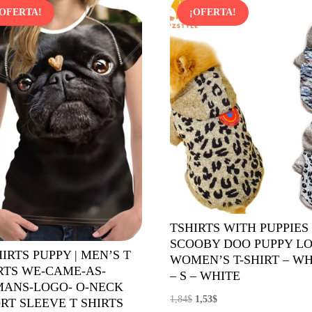
¡OFERTA!
¡OFERTA!
TSHIRTS WITH PUPPIES 
SCOOBY DOO PUPPY L
HIRTS PUPPY | MEN’S T
WOMEN’S T-SHIRT – WH
RTS WE-CAME-AS-
– S – WHITE
ANS-LOGO- O-NECK
El
El
1,84
$
1,53
$
RT SLEEVE T SHIRTS