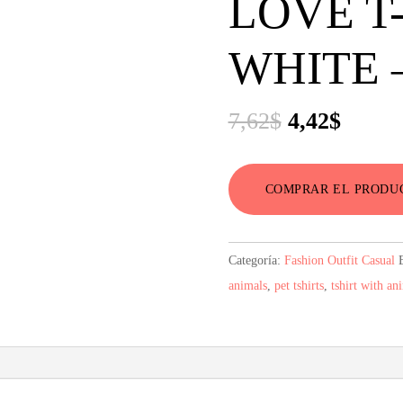
LOVE T-
WHITE –
El
El
7,62
$
4,42
$
precio
precio
original
actual
COMPRAR EL PRODU
era:
es:
7,62$.
4,42$.
Categoría:
Fashion Outfit Casual
animals
,
pet tshirts
,
tshirt with an