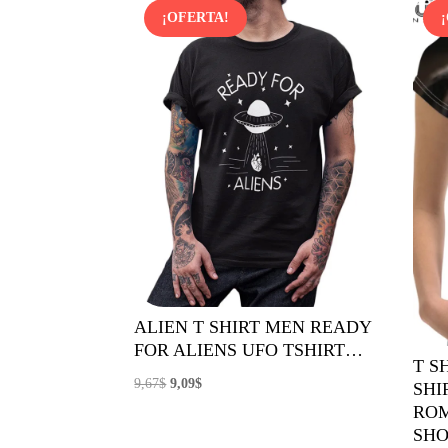
¡OFERTA!
ALIEN T SHIRT MEN READY
FOR ALIENS UFO TSHIRT…
T S
El
El
9,67
$
9,09
$
SHI
precio
precio
ROM
SHO
original
actual