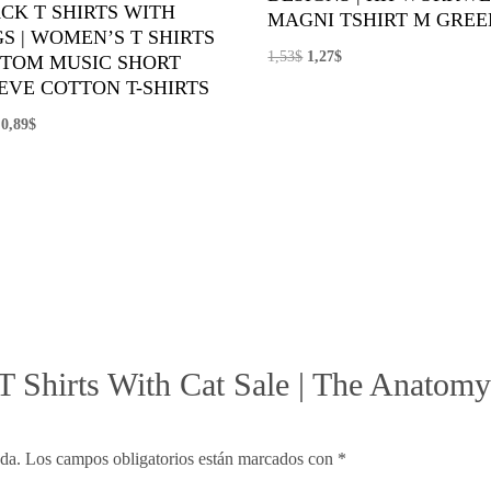
CK T SHIRTS WITH
MAGNI TSHIRT M GREE
S | WOMEN’S T SHIRTS
El
El
1,53
$
1,27
$
TOM MUSIC SHORT
precio
precio
EVE COTTON T-SHIRTS
original
actual
El
El
0,89
$
era:
es:
precio
precio
1,53$.
1,27$.
original
actual
era:
es:
1,18$.
0,89$.
“T Shirts With Cat Sale | The Anatom
ada.
Los campos obligatorios están marcados con
*