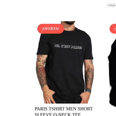
era:
es:
7,86
$
9,67$.
9,09$.
¡OFERTA!
PARIS TSHIRT MEN SHORT
SLEEVE O-NECK TEE