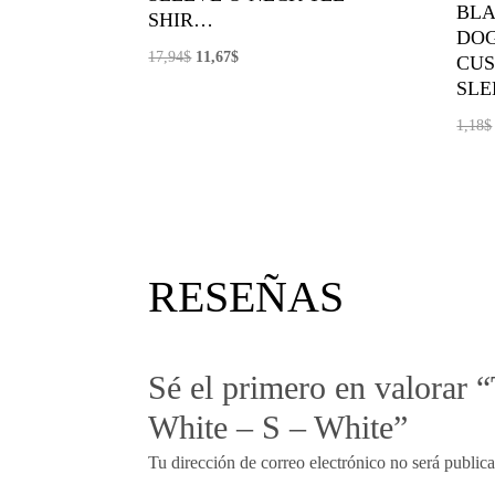
BLA
SHIR…
DOG
El
El
17,94
$
11,67
$
CUS
precio
precio
SLE
original
actual
1,18
$
era:
es:
17,94$.
11,67$.
RESEÑAS
Sé el primero en valorar 
White – S – White”
Tu dirección de correo electrónico no será public