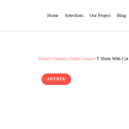
Home
Selections
Our Project
Blog
Home
/
Fashion Outfit Casual
/ T Shirts With Ca
¡OFERTA!