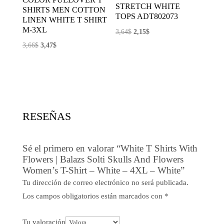
STRETCH WHITE
SHIRTS MEN COTTON
TOPS ADT802073
LINEN WHITE T SHIRT
M-3XL
El
El
3,64
$
2,15
$
precio
precio
El
El
3,66
$
3,47
$
original
actual
precio
precio
era:
es:
original
actual
3,64$.
2,15$.
era:
es:
3,66$.
3,47$.
RESEÑAS
Sé el primero en valorar “White T Shirts With
Flowers | Balazs Solti Skulls And Flowers
Women’s T-Shirt – White – 4XL – White”
Tu dirección de correo electrónico no será publicada.
Los campos obligatorios están marcados con
*
Tu valoración