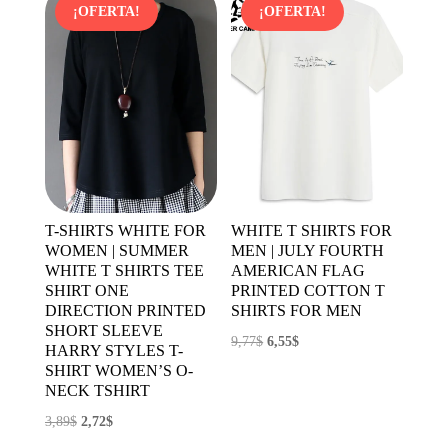
¡OFERTA!
¡OFERTA!
T-SHIRTS WHITE FOR
WHITE T SHIRTS FOR
WOMEN | SUMMER
MEN | JULY FOURTH
WHITE T SHIRTS TEE
AMERICAN FLAG
SHIRT ONE
PRINTED COTTON T
DIRECTION PRINTED
SHIRTS FOR MEN
SHORT SLEEVE
El
El
9,77
$
6,55
$
HARRY STYLES T-
precio
precio
SHIRT WOMEN’S O-
NECK TSHIRT
original
actual
era:
es:
El
El
3,89
$
2,72
$
9,77$.
6,55$.
precio
precio