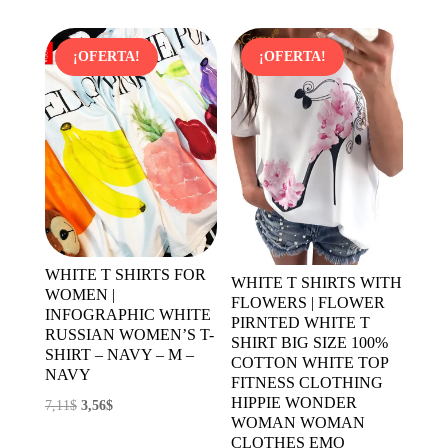
original
actual
era:
es:
¡OFERTA!
¡OFERTA!
3,89$.
2,72$.
WHITE T SHIRTS FOR
WHITE T SHIRTS WITH
WOMEN |
FLOWERS | FLOWER
INFOGRAPHIC WHITE
PIRNTED WHITE T
RUSSIAN WOMEN’S T-
SHIRT BIG SIZE 100%
SHIRT – NAVY – M –
COTTON WHITE TOP
NAVY
FITNESS CLOTHING
HIPPIE WONDER
El
El
7,11
$
3,56
$
WOMAN WOMAN
precio
precio
CLOTHES EMO