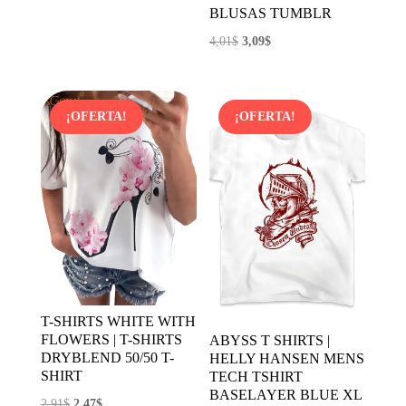
original
actual
BLUSAS TUMBLR
era:
es:
El
El
4,01
$
3,09
$
7,11$.
3,56$.
precio
precio
original
actual
era:
es:
¡OFERTA!
¡OFERTA!
4,01$.
3,09$.
T-SHIRTS WHITE WITH
FLOWERS | T-SHIRTS
ABYSS T SHIRTS |
DRYBLEND 50/50 T-
HELLY HANSEN MENS
SHIRT
TECH TSHIRT
BASELAYER BLUE XL
El
El
2,91
$
2,47
$