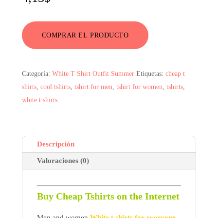
COMPRAR EL PRODUCTO
Categoría:
White T Shirt Outfit Summer
Etiquetas:
cheap t
shirts
,
cool tshirts
,
tshirt for men
,
tshirt for women
,
tshirts
,
white t shirts
Descripción
Valoraciones (0)
Buy Cheap Tshirts on the Internet
Men and women
White t shirts for everyone,