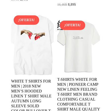
El
El
16,46
$
8,89
$
precio
precio
precio
precio
original
actual
original
actual
era:
es:
¡OFERTA!
era:
es:
2,91$.
2,47$.
¡OFERTA!
16,46$.
8,89$.
T-SHIRTS WHITE FOR
WHITE T SHIRTS FOR
MEN | PIONEER CAMP
MEN | 2018 NEW
NEW LINEN FEELING
MEN’S HOODED
T-SHIRT MEN BRAND
LINEN T SHIRT MALE
CLOTHING CASUAL
AUTUMN LONG
COMFORTABLE T
SLEEVE SOLID
SHIRT MALE QUALITY
COLOR PULLOVER T